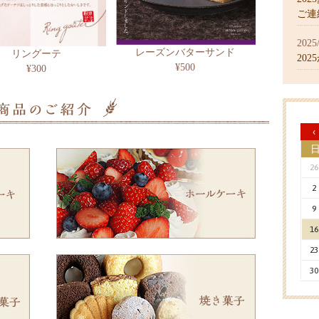
ご連
2025
レーズンバターサンド
リングーテ
20
¥500
¥300
‹
26
2
9
16
23
30